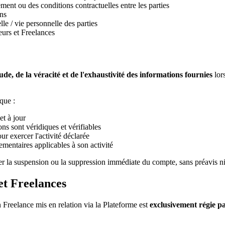
ement ou des conditions contractuelles entre les parties
ons
lle / vie personnelle des parties
eurs et Freelances
ude, de la véracité et de l'exhaustivité des informations fournies
lors
 que :
t à jour
ons sont véridiques et vérifiables
our exercer l'activité déclarée
lementaires applicables à son activité
er la suspension ou la suppression immédiate du compte, sans préavis n
et Freelances
n Freelance mis en relation via la Plateforme est
exclusivement régie pa